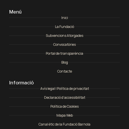
Menú
Inici
La Fundació
Subvencions Atorgades
Convocatòries
Portal de transparència
Blog
Contacte
Informació
Avís legal | Política de privacitat
Declaració d’accessibilitat
Política de Cookies
Mapa Web
Canal ètic de la Fundació Barnola