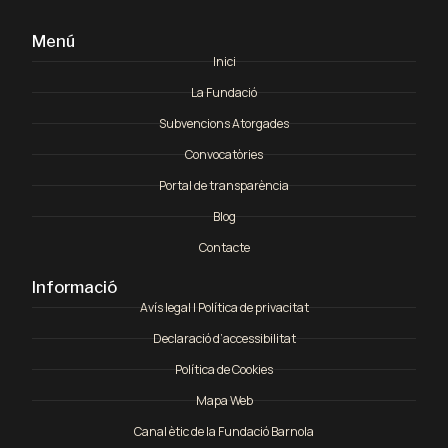
Menú
Inici
La Fundació
Subvencions Atorgades
Convocatòries
Portal de transparència
Blog
Contacte
Informació
Avís legal | Política de privacitat
Declaració d’accessibilitat
Política de Cookies
Mapa Web
Canal ètic de la Fundació Barnola