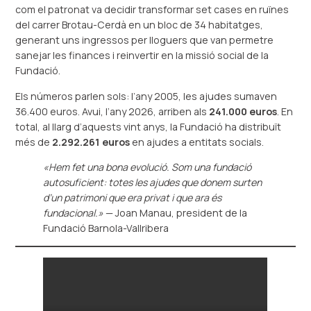
com el patronat va decidir transformar set cases en ruïnes
del carrer Brotau-Cerdà en un bloc de 34 habitatges,
generant uns ingressos per lloguers que van permetre
sanejar les finances i reinvertir en la missió social de la
Fundació.
Els números parlen sols: l’any 2005, les ajudes sumaven
36.400 euros. Avui, l’any 2026, arriben als
241.000 euros
. En
total, al llarg d’aquests vint anys, la Fundació ha distribuït
més de
2.292.261 euros
en ajudes a entitats socials.
«Hem fet una bona evolució. Som una fundació
autosuficient: totes les ajudes que donem surten
d’un patrimoni que era privat i que ara és
fundacional.»
— Joan Manau, president de la
Fundació Barnola-Vallribera