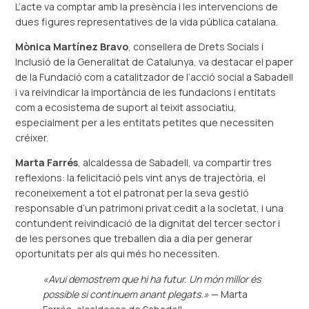
L’acte va comptar amb la presència i les intervencions de
dues figures representatives de la vida pública catalana.
Mònica Martínez Bravo
, consellera de Drets Socials i
Inclusió de la Generalitat de Catalunya, va destacar el paper
de la Fundació com a catalitzador de l’acció social a Sabadell
i va reivindicar la importància de les fundacions i entitats
com a ecosistema de suport al teixit associatiu,
especialment per a les entitats petites que necessiten
créixer.
Marta Farrés
, alcaldessa de Sabadell, va compartir tres
reflexions: la felicitació pels vint anys de trajectòria, el
reconeixement a tot el patronat per la seva gestió
responsable d’un patrimoni privat cedit a la societat, i una
contundent reivindicació de la dignitat del tercer sector i
de les persones que treballen dia a dia per generar
oportunitats per als qui més ho necessiten.
«Avui demostrem que hi ha futur. Un món millor és
possible si continuem anant plegats.»
— Marta