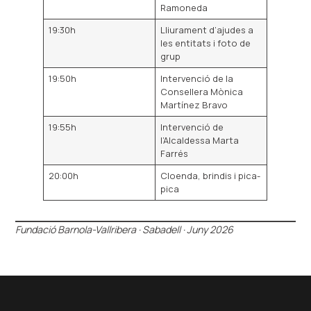
Ramoneda
19:30h
Lliurament d’ajudes a
les entitats i foto de
grup
19:50h
Intervenció de la
Consellera Mònica
Martínez Bravo
19:55h
Intervenció de
l’Alcaldessa Marta
Farrés
20:00h
Cloenda, brindis i pica-
pica
Fundació Barnola-Vallribera · Sabadell · Juny 2026