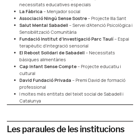
necessitats educatives especials
La Fàbrica
– Menjador social
Associació Ningú Sense Sostre
– Projecte Illa Sant
Salut Mental Sabadell
– Servei d’Atenció Psicològica i
Sensibilització Comunitària
Fundació Institut d’Investigació Parc Taulí
– Espai
terapèutic d’integració sensorial
El Rebost Solidari de Sabadell
– Necessitats
bàsiques alimentàries
Cap Infant Sense Compte
– Projecte educatiu i
cultural
David Fundació Privada
– Premi David de formació
professional
I moltes més entitats del teixit social de Sabadell i
Catalunya
Les paraules de les institucions