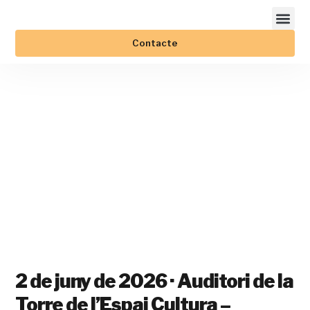
Contacte
SUBVENCION
PORTAL D
2 de juny de 2026 · Auditori de la
Torre de l’Espai Cultura –