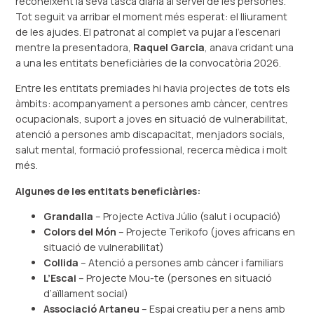
reconeixent la seva tasca diària al servei de les persones.
Tot seguit va arribar el moment més esperat: el lliurament
de les ajudes. El patronat al complet va pujar a l’escenari
mentre la presentadora,
Raquel Garcia
, anava cridant una
a una les entitats beneficiàries de la convocatòria 2026.
Entre les entitats premiades hi havia projectes de tots els
àmbits: acompanyament a persones amb càncer, centres
ocupacionals, suport a joves en situació de vulnerabilitat,
atenció a persones amb discapacitat, menjadors socials,
salut mental, formació professional, recerca mèdica i molt
més.
Algunes de les entitats beneficiàries:
Grandalla
– Projecte Activa Júlio (salut i ocupació)
Colors del Món
– Projecte Terikofo (joves africans en
situació de vulnerabilitat)
Collida
– Atenció a persones amb càncer i familiars
L’Escai
– Projecte Mou-te (persones en situació
d’aïllament social)
Associació Artaneu
– Espai creatiu per a nens amb