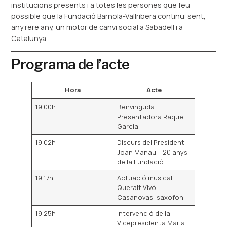
institucions presents i a totes les persones que feu
possible que la Fundació Barnola-Vallribera continuï sent,
any rere any, un motor de canvi social a Sabadell i a
Catalunya.
Programa de l’acte
Hora
Acte
19:00h
Benvinguda.
Presentadora Raquel
Garcia
19:02h
Discurs del President
Joan Manau – 20 anys
de la Fundació
19:17h
Actuació musical.
Queralt Vivó
Casanovas, saxofon
19:25h
Intervenció de la
Vicepresidenta Maria